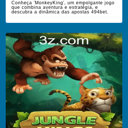
Conheça 'MonkeyKing', um empolgante jogo
que combina aventura e estratégia, e
descubra a dinâmica das apostas 494bet.