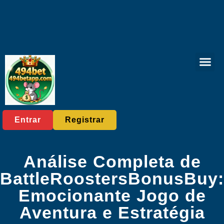
Apostas es
Jogos ao vivo
Rinha de galos
Eventos e
Notícias da
Entrar
Registrar
Análise Completa de
BattleRoostersBonusBuy:
Emocionante Jogo de
Aventura e Estratégia