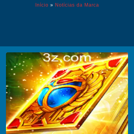
Início
»
Notícias da Marca