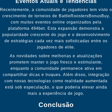
Eventos Atuais e Tendências
Recentemente, a comunidade de jogadores tem visto o
crescimento de torneios de BattleRoostersBonusBuy,
com muitos eventos online organizados pela
plataforma 494bet. Esta expansão demonstra a
popularidade crescente do jogo e o desenvolvimento
de estratégias cada vez mais sofisticadas entre os
jogadores de elite.
As novidades sobre melhorias e atualizações
prometem manter o jogo fresco e estimulante,
enquanto a comunidade permanece ativa em
compartilhar dicas e truques. Além disso, integração
com novas tecnologias como realidade aumentada
está sob especulação, o que poderia elevar ainda
mais a experiência de jogo.
Conclusão