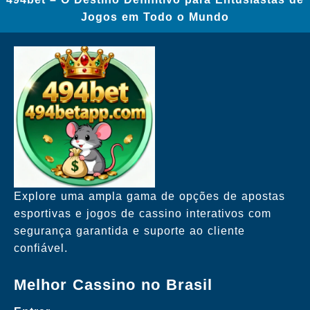
Jogos em Todo o Mundo
Explore uma ampla gama de opções de apostas
esportivas e jogos de cassino interativos com
segurança garantida e suporte ao cliente
confiável.
Melhor Cassino no Brasil