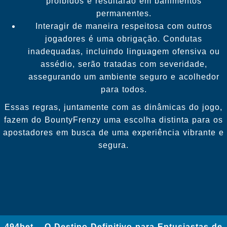
proibidos e resultarão em banimentos
permanentes.
Interagir de maneira respeitosa com outros
jogadores é uma obrigação. Condutas
inadequadas, incluindo linguagem ofensiva ou
assédio, serão tratadas com severidade,
assegurando um ambiente seguro e acolhedor
para todos.
Essas regras, juntamente com as dinâmicas do jogo,
fazem do BountyFrenzy uma escolha distinta para os
apostadores em busca de uma experiência vibrante e
segura.
494bet – O Destino Definitivo para Entusiastas de