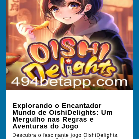
Explorando o Encantador
Mundo de OishiDelights: Um
Mergulho nas Regras e
Aventuras do Jogo
Descubra o fascinante jogo OishiDelights,