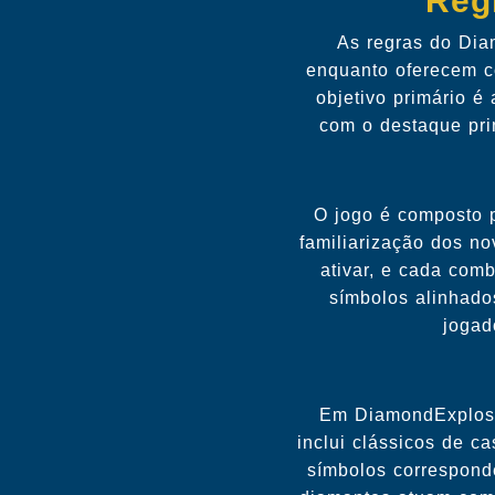
Reg
As regras do Dia
enquanto oferecem c
objetivo primário é
com o destaque pri
O jogo é composto po
familiarização dos n
ativar, e cada com
símbolos alinhado
jogad
Em DiamondExplosio
inclui clássicos de ca
símbolos correspond