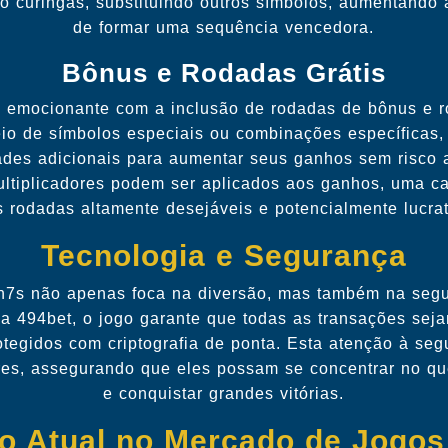
 curingas, substituindo outros símbolos, aumentando 
de formar uma sequência vencedora.
Bônus e Rodadas Grátis
s emocionante com a inclusão de rodadas de bônus e ro
eio de símbolos especiais ou combinações específicas,
ades adicionais para aumentar seus ganhos sem risco a
ltiplicadores podem ser aplicados aos ganhos, uma car
s rodadas altamente desejáveis e potencialmente lucrat
Tecnologia e Segurança
7s não apenas foca na diversão, mas também na segu
ma 494bet, o jogo garante que todas as transações se
otegidos com criptografia de ponta. Esta atenção à se
es, assegurando que eles possam se concentrar no que
e conquistar grandes vitórias.
o Atual no Mercado de Jogos