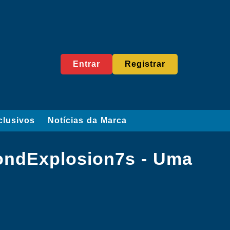
Entrar
Registrar
clusivos
Notícias da Marca
ondExplosion7s - Uma