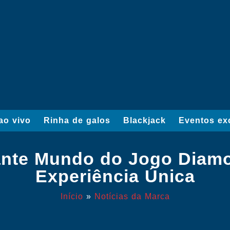
ao vivo
Rinha de galos
Blackjack
Eventos ex
ante Mundo do Jogo Diam
Experiência Única
Início
»
Notícias da Marca