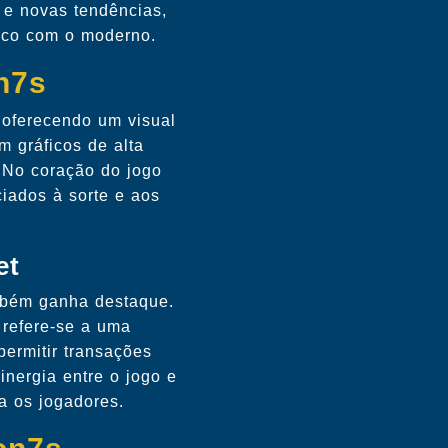
 e novas tendências,
ico com o moderno.
n7s
 oferecendo um visual
m gráficos de alta
 No coração do jogo
iados à sorte e aos
et
mbém ganha destaque.
refere-se a uma
permitir transações
inergia entre o jogo e
ra os jogadores.