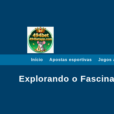
Início
Apostas esportivas
Jogos 
Explorando o Fascin