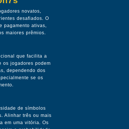
on7s
ogadores novatos,
ientes desafiados. O
de pagamento ativas,
os maiores prêmios.
cional que facilita a
ue os jogadores podem
sas, dependendo dos
specialmente se os
mento.
rsidade de símbolos
s. Alinhar três ou mais
a em uma vitória. Os