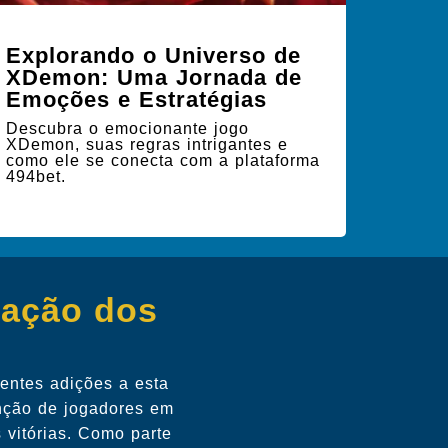
Explorando o Universo de
XDemon: Uma Jornada de
Emoções e Estratégias
Descubra o emocionante jogo
XDemon, suas regras intrigantes e
como ele se conecta com a plataforma
494bet.
sação dos
entes adições a esta
enção de jogadores em
vitórias. Como parte