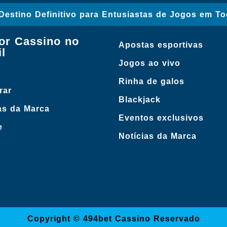
Destino Definitivo para Entusiastas de Jogos em 
or Cassino no
Apostas esportivas
l
Jogos ao vivo
Rinha de galos
rar
Blackjack
as da Marca
Eventos exclusivos
e
Notícias da Marca
Copyright © 494bet Cassino Reservado