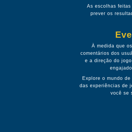
As escolhas feitas
prever os result
Eve
À medida que os
comentários dos usuá
e a direção do jog
engajado
Explore o mundo de 
das experiências de j
você se 