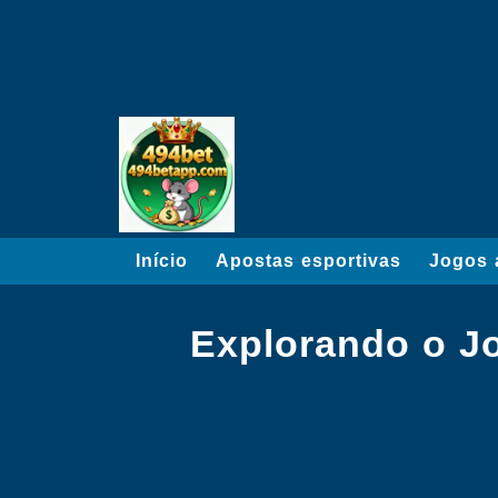
Início
Apostas esportivas
Jogos 
Explorando o Jo