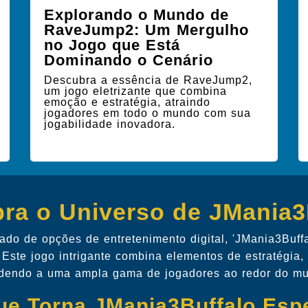
Explorando o Mundo de
RaveJump2: Um Mergulho
no Jogo que Está
Dominando o Cenário
Descubra a essência de RaveJump2,
um jogo eletrizante que combina
emoção e estratégia, atraindo
jogadores em todo o mundo com sua
jogabilidade inovadora.
ra o Universo de JMania3
do de opções de entretenimento digital, 'JMania3Buf
 Este jogo intrigante combina elementos de estratégia, 
dendo a uma ampla gama de jogadores ao redor do m
ue Torna JMania3Buffalo Espe