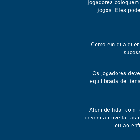
jogadores coloquem 
jogos. Eles pod
Como em qualquer j
sucess
Os jogadores deve
equilibrada de ite
Além de lidar com r
devem aproveitar as o
ou ao enf