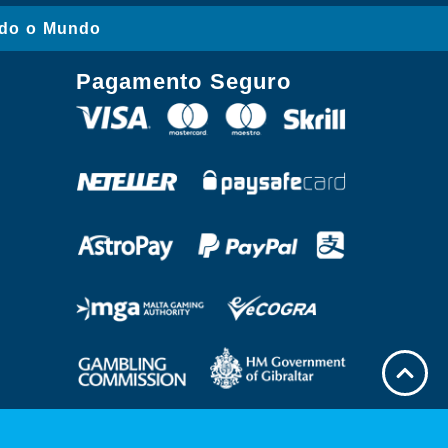
Todo o Mundo
Pagamento Seguro