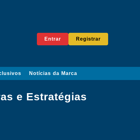
Entrar
Registrar
clusivos
Notícias da Marca
as e Estratégias