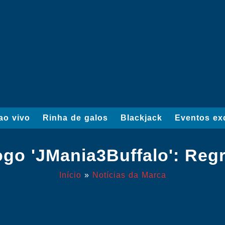
ao vivo
Rinha de galos
Blackjack
Eventos ex
go 'JMania3Buffalo': Regr
Início
»
Notícias da Marca