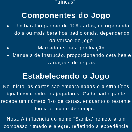
"trincas".
Componentes do Jogo
Um baralho padrão de 108 cartas, incorporando
dois ou mais baralhos tradicionais, dependendo
da versão do jogo.
Marcadores para pontuação.
Manuais de instrução, proporcionando detalhes e
variações de regras.
Estabelecendo o Jogo
No início, as cartas são embaralhadas e distribuídas
igualmente entre os jogadores. Cada participante
recebe um número fixo de cartas, enquanto o restante
forma o monte de compra.
Nota: A influência do nome "Samba" remete a um
compasso ritmado e alegre, refletindo a experiência