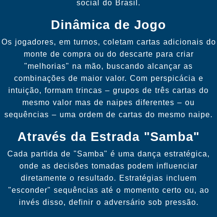
social do Brasil.
Dinâmica de Jogo
Os jogadores, em turnos, coletam cartas adicionais do
monte de compra ou do descarte para criar
"melhorias" na mão, buscando alcançar as
combinações de maior valor. Com perspicácia e
intuição, formam trincas – grupos de três cartas do
mesmo valor mas de naipes diferentes – ou
sequências – uma ordem de cartas do mesmo naipe.
Através da Estrada "Samba"
Cada partida de "Samba" é uma dança estratégica,
onde as decisões tomadas podem influenciar
diretamente o resultado. Estratégias incluem
"esconder" sequências até o momento certo ou, ao
invés disso, definir o adversário sob pressão.