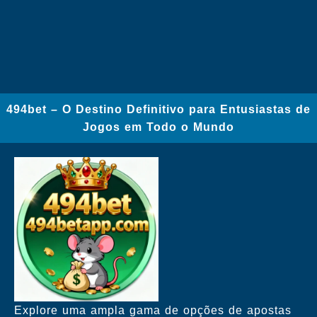
494bet – O Destino Definitivo para Entusiastas de
Jogos em Todo o Mundo
Explore uma ampla gama de opções de apostas