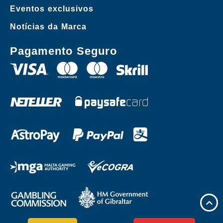
Eventos exclusivos
Notícias da Marca
Pagamento Seguro