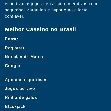
esportivas e jogos de cassino interativos com
segurança garantida e suporte ao cliente
confiável.
Melhor Cassino no Brasil
Entrar
Registrar
Notícias da Marca
Google
Apostas esportivas
Jogos ao vivo
Rinha de galos
Blackjack