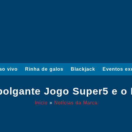
ao vivo
Rinha de galos
Blackjack
Eventos ex
olgante Jogo Super5 e o 
Início
»
Notícias da Marca