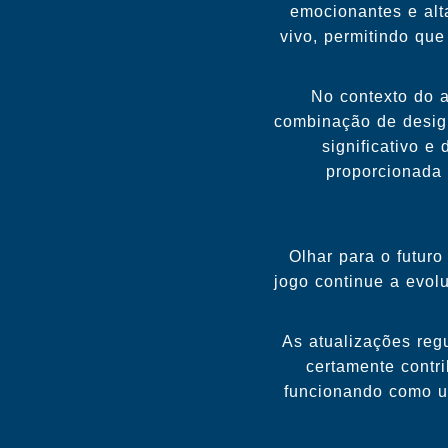
emocionantes e alt
vivo, permitindo qu
No contexto do 
combinação de design
significativo 
proporcionada 
Olhar para o futur
jogo continue a evol
As atualizações reg
certamente contr
funcionando como um