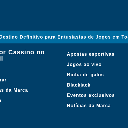
Destino Definitivo para Entusiastas de Jogos em 
or Cassino no
Apostas esportivas
l
Jogos ao vivo
Rinha de galos
rar
Blackjack
as da Marca
Eventos exclusivos
e
Notícias da Marca