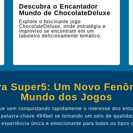
Descubra o Encantador
Mundo de ChocolateDeluxe
Explore o fascinante jogo
ChocolateDeluxe, onde estratégia e
improviso se encontram em um
tabuleiro deliciosamente temático.
ra Super5: Um Novo Fenô
Mundo dos Jogos
ue vem conquistando rapidamente o interesse dos entu
palavra-chave 494bet se tornando um selo de qualida
experiência única e emocionante para todos os tipos 