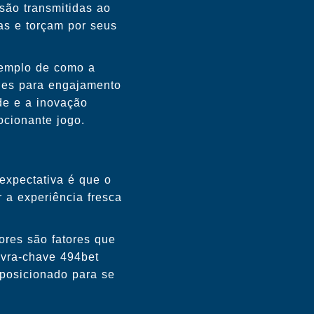
são transmitidas ao
as e torçam por seus
xemplo de como a
ades para engajamento
de e a inovação
ocionante jogo.
expectativa é que o
 a experiência fresca
ores são fatores que
avra-chave 494bet
 posicionado para se