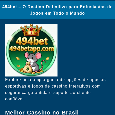
494bet – O Destino Definitivo para Entusiastas de
Jogos em Todo o Mundo
Explore uma ampla gama de opções de apostas
esportivas e jogos de cassino interativos com
segurança garantida e suporte ao cliente
confiável.
Melhor Cassino no Brasil