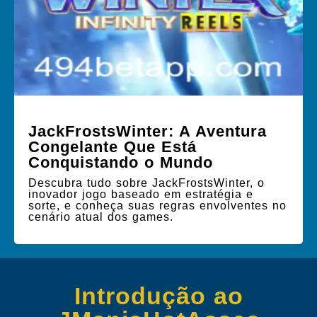
JackFrostsWinter: A Aventura
Congelante Que Está
Conquistando o Mundo
Descubra tudo sobre JackFrostsWinter, o
inovador jogo baseado em estratégia e
sorte, e conheça suas regras envolventes no
cenário atual dos games.
Introdução ao