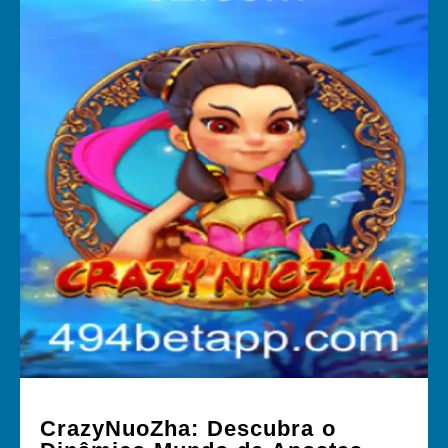
CrazyNuoZha: Descubra o