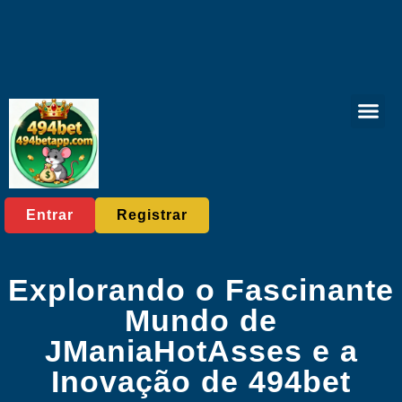
Apostas es
Jogos ao vivo
Rinha de galos
Eventos e
Notícias da
Entrar
Registrar
Explorando o Fascinante
Mundo de
JManiaHotAsses e a
Inovação de 494bet