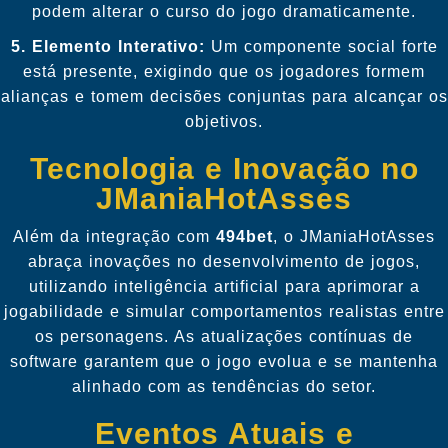
podem alterar o curso do jogo dramaticamente.
5. Elemento Interativo:
Um componente social forte
está presente, exigindo que os jogadores formem
alianças e tomem decisões conjuntas para alcançar os
objetivos.
Tecnologia e Inovação no
JManiaHotAsses
Além da integração com
494bet
, o JManiaHotAsses
abraça inovações no desenvolvimento de jogos,
utilizando inteligência artificial para aprimorar a
jogabilidade e simular comportamentos realistas entre
os personagens. As atualizações contínuas de
software garantem que o jogo evolua e se mantenha
alinhado com as tendências do setor.
Eventos Atuais e