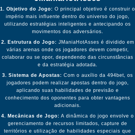
1. Objetivo do Jogo:
O principal objetivo é construir o
império mais influente dentro do universo do jogo,
utilizando estratégias inteligentes e antecipando os
movimentos dos adversários.
2. Estrutura do Jogo:
JManiaHotAsses é dividido em
várias arenas onde os jogadores devem competir,
colaborar ou se opor, dependendo das circunstâncias
e da estratégia adotada.
3. Sistema de Apostas:
Com o auxílio da 494bet, os
jogadores podem realizar apostas dentro do jogo,
aplicando suas habilidades de previsão e
conhecimento dos oponentes para obter vantagens
adicionais.
4. Mecânicas de Jogo:
A dinâmica do jogo envolve o
gerenciamento de recursos limitados, capture de
territórios e utilização de habilidades especiais que