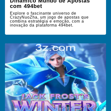
Dinâmico Mundo de Apostas
com 494bet
Explore o fascinante universo de
CrazyNuoZha, um jogo de apostas que
combina estratégia e emoção, com a
inovação da plataforma 494bet.